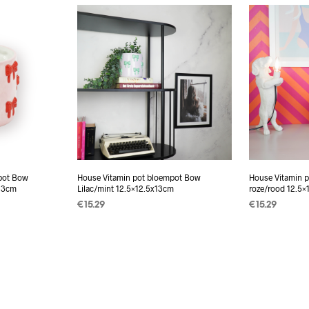
WINKELWAG
pot Bow
House Vitamin pot bloempot Bow
House Vitamin 
x13cm
Lilac/mint 12.5×12.5x13cm
roze/rood 12.5
€
15.29
€
15.29
TOEVOEGEN AAN
TOEVOEGEN
WINKELWAGEN
WINKELWAG