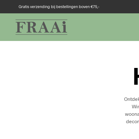
Gratis verzending bij bestellingen boven €75,-
Ontdek
Win
woona
decora