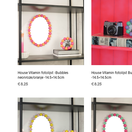
House Vitamin fotolijst -Bubbles
House Vitamin fotolijst B
neonroze/oranje -14.5×14.5cm
-14.5×14.5cm
€
8.25
€
8.25
TOEVOEGEN AAN
TOEVOEGEN AAN
WINKELWAGEN
WINKELWAGEN