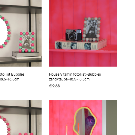
otolijst Bubbles
House Vitamin fotolijst -Bubbles
-18.5×13.5cm
zand/taupe -18.5×13.5cm
€
9.68
 AAN
TOEVOEGEN AAN
EN
WINKELWAGEN