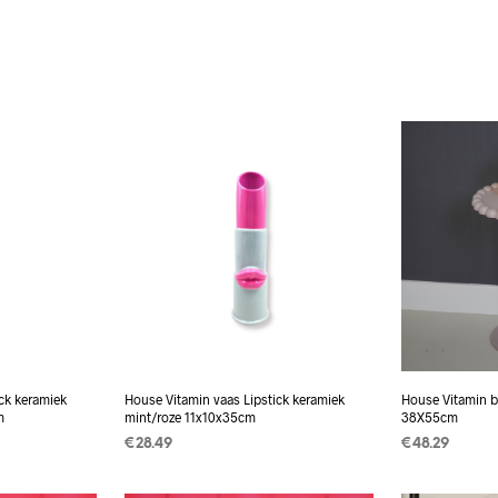
ck keramiek
House Vitamin vaas Lipstick keramiek
House Vitamin bi
m
mint/roze 11x10x35cm
38X55cm
€
28.49
€
48.29
TOEVOEGEN AAN
TOEVOEGEN
WINKELWAGEN
WINKELWAG