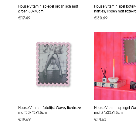
House Vitamin spiegel organisch mdf
House Vitamin spel boter-
groen 30x40cm
hartjes/lippen mdf roze/
€
17.49
€
30.69
TOEVOEGEN AAN
TOEVOEGEN AAN
WINKELWAGEN
WINKELWAGEN
House Vitamin fotolijst Wavey lichtroze
House Vitamin spiegel Wa
mdf 33x43x1.5cm
mdf 24x33x1.5cm
€
19.69
€
14.63
TOEVOEGEN AAN
TOEVOEGEN AAN
WINKELWAGEN
WINKELWAGEN