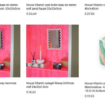
kaas-en-eieren
House Vitamin spel boter-kaas-en-eieren
House Vitamin sp
rood -33x33x5cm
mdf zand/taupe 33x33x5cm
40x1x40cm
€
30.69
€
27.50
TOEVOEGEN AAN
TOEVOEGEN
WINKELWAGEN
WINKELWAG
vey neonroze
House Vitamin spiegel Wavey lichtroze
House Vitamin 
mdf 24x33x1.5cm
Marshmellow- r
-15.5×15.5x16c
€
14.63
€
19.03
TOEVOEGEN AAN
WINKELWAGEN
TOEVOEGEN