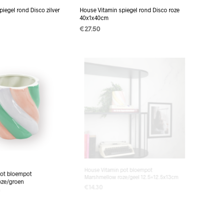
iegel rond Disco zilver
House Vitamin spiegel rond Disco roze
40x1x40cm
€
27.50
 AAN
TOEVOEGEN AAN
EN
WINKELWAGEN
pot bloempot
House Vitamin pot bloempot
oze/groen
Marshmellow roze/geel 12.5×12.5x13cm
m
€
14.30
TOEVOEGEN AAN
 AAN
WINKELWAGEN