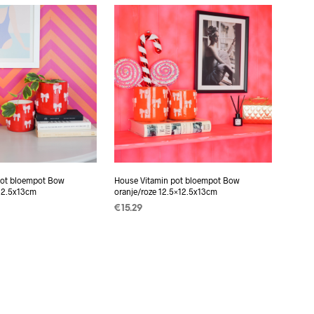
EN
pot bloempot Bow
House Vitamin pot bloempot Bow
×12.5x13cm
oranje/roze 12.5×12.5x13cm
€
15.29
 AAN
TOEVOEGEN AAN
EN
WINKELWAGEN