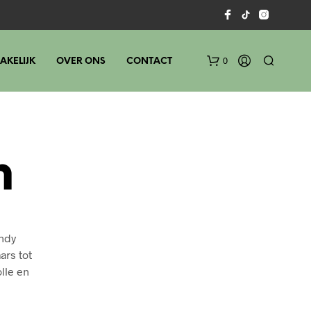
0
AKELIJK
OVER ONS
CONTACT
n
endy
rs tot
olle en