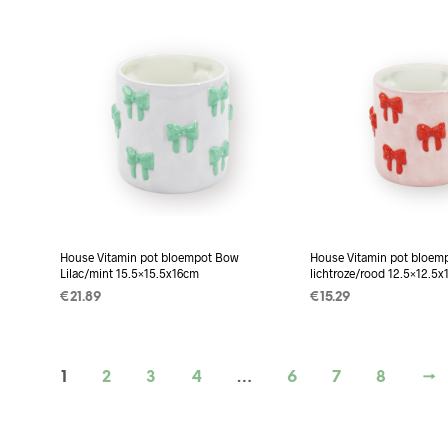
House Vitamin pot bloempot Bow
House Vitamin pot bloem
Lilac/mint 15.5×15.5x16cm
lichtroze/rood 12.5×12.5
€
21.89
€
15.29
TOEVOEGEN AAN
TOEVOEGEN AAN
WINKELWAGEN
WINKELWAGEN
1
2
3
4
…
6
7
8
→