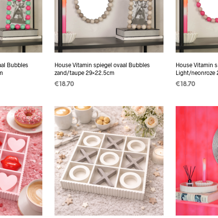
aal Bubbles
House Vitamin spiegel ovaal Bubbles
House Vitamin s
m
zand/taupe 29×22.5cm
Light/neonroze
€
18.70
€
18.70
TOEVOEGEN AAN
TOEVOEGEN
WINKELWAGEN
WINKELWAG