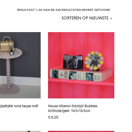
GESORTEERD
RESULTAAT 1–30 VAN DE 230 RESULTATEN WORDT GETOOND
OP
SORTEREN OP NIEUWSTE
NIEUWSTE
jzettafel rond taupe mdf
House Vitamin fotolijst Bubbles
lichtroze/geel -14.5×14.5cm
€
8.25
 AAN
TOEVOEGEN AAN
EN
WINKELWAGEN