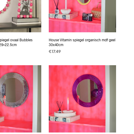
piegel ovaal Bubbles
House Vitamin spiegel organisch mdf geel
 29×22.5cm
30x40cm
€
17.49
 AAN
TOEVOEGEN AAN
EN
WINKELWAGEN