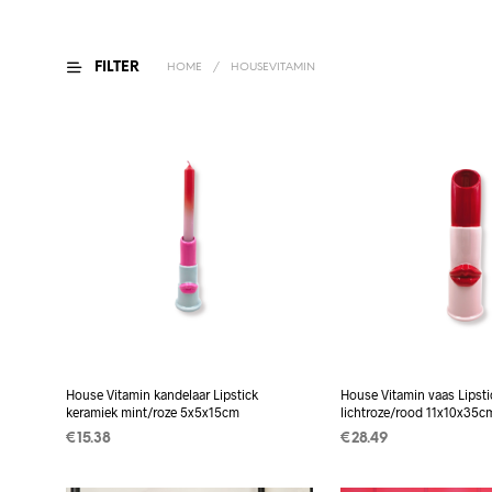
FILTER
HOME
/
HOUSEVITAMIN
House Vitamin kandelaar Lipstick
House Vitamin vaas Lipsti
keramiek mint/roze 5x5x15cm
lichtroze/rood 11x10x35c
€
15.38
€
28.49
TOEVOEGEN AAN
TOEVOEGEN AAN
WINKELWAGEN
WINKELWAGEN