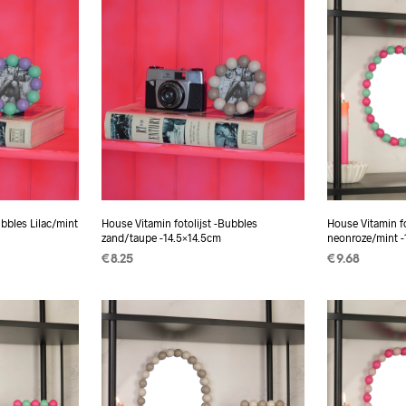
ubbles Lilac/mint
House Vitamin fotolijst -Bubbles
House Vitamin f
zand/taupe -14.5×14.5cm
neonroze/mint 
€
8.25
€
9.68
TOEVOEGEN AAN
TOEVOEGEN
WINKELWAGEN
WINKELWAG