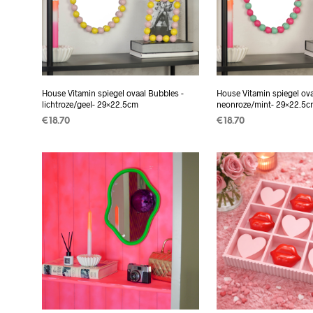
House Vitamin spiegel ovaal Bubbles -
House Vitamin spiegel ov
lichtroze/geel- 29×22.5cm
neonroze/mint- 29×22.5c
€
18.70
€
18.70
TOEVOEGEN AAN
TOEVOEGEN AAN
WINKELWAGEN
WINKELWAGEN