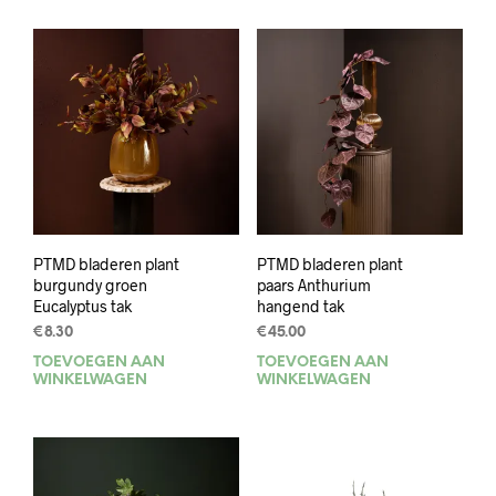
PTMD bladeren plant
PTMD bladeren plant
burgundy groen
paars Anthurium
Eucalyptus tak
hangend tak
€
8.30
€
45.00
TOEVOEGEN AAN
TOEVOEGEN AAN
WINKELWAGEN
WINKELWAGEN