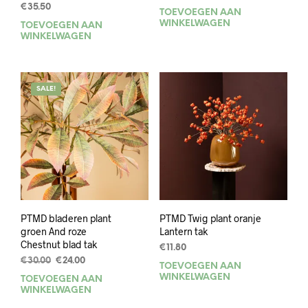
prijs
prijs
€
35.50
TOEVOEGEN AAN
was:
is:
WINKELWAGEN
TOEVOEGEN AAN
€18.40.
€14.70.
WINKELWAGEN
SALE!
PTMD bladeren plant
PTMD Twig plant oranje
groen And roze
Lantern tak
Chestnut blad tak
€
11.80
Oorspronkelijke
Huidige
€
30.00
€
24.00
TOEVOEGEN AAN
prijs
prijs
WINKELWAGEN
TOEVOEGEN AAN
was:
is:
WINKELWAGEN
€30.00.
€24.00.