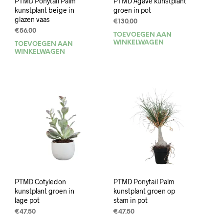
PTMD Ponytail Palm
PTMD Agave kunstplant
kunstplant beige in
groen in pot
glazen vaas
€
130.00
€
56.00
TOEVOEGEN AAN
WINKELWAGEN
TOEVOEGEN AAN
WINKELWAGEN
PTMD Cotyledon
PTMD Ponytail Palm
kunstplant groen in
kunstplant groen op
lage pot
stam in pot
€
47.50
€
47.50