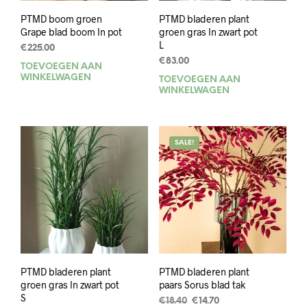
PTMD boom groen
PTMD bladeren plant
Grape blad boom In pot
groen gras In zwart pot
L
€
225.00
€
83.00
TOEVOEGEN AAN
WINKELWAGEN
TOEVOEGEN AAN
WINKELWAGEN
SALE!
PTMD bladeren plant
PTMD bladeren plant
groen gras In zwart pot
paars Sorus blad tak
S
Oorspronkelijke
Huidige
€
18.40
€
14.70