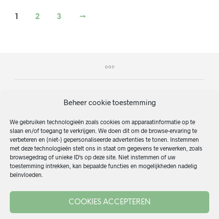
1
2
3
→
Beheer cookie toestemming
We gebruiken technologieën zoals cookies om apparaatinformatie op te
slaan en/of toegang te verkrijgen. We doen dit om de browse-ervaring te
verbeteren en (niet-) gepersonaliseerde advertenties te tonen. Instemmen
Home
met deze technologieën stelt ons in staat om gegevens te verwerken, zoals
Producten
browsegedrag of unieke ID's op deze site. Niet instemmen of uw
toestemming intrekken, kan bepaalde functies en mogelijkheden nadelig
Onze merken
beïnvloeden.
Zakelijk
Over ons
COOKIES ACCEPTEREN
Contact